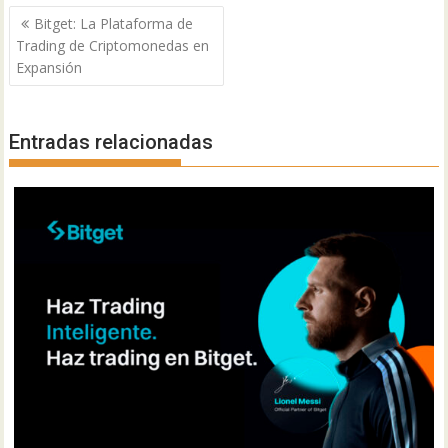
Navegación
Bitget: La Plataforma de
de
Trading de Criptomonedas en
entradas
Expansión
Entradas relacionadas