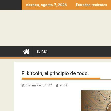
Ir
viernes, agosto 7, 2026
Entradas recientes
al
contenido
INICIO
El bitcoin, el principio de todo.
noviembre 8, 2022
admin