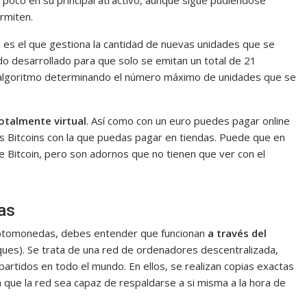
 poco en su principal atractivo, aunque sigue pudiéndose
rmiten.
l es el que gestiona la cantidad de nuevas unidades que se
do desarrollado para que solo se emitan un total de 21
 algoritmo determinando el número máximo de unidades que se
otalmente virtual
. Así como con un euro puedes pagar online
 los Bitcoins con la que puedas pagar en tiendas. Puede que en
 Bitcoin, pero son adornos que no tienen que ver con el
as
criptomonedas, debes entender que funcionan
a través del
ues). Se trata de una red de ordenadores descentralizada,
rtidos en todo el mundo. En ellos, se realizan copias exactas
a que la red sea capaz de respaldarse a si misma a la hora de