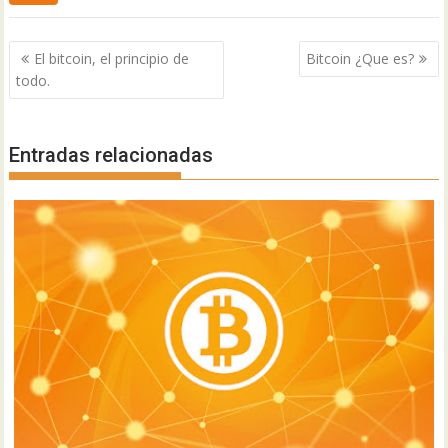
Navegación
El bitcoin, el principio de
Bitcoin ¿Que es?
de
todo.
entradas
Entradas relacionadas