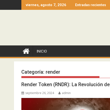
Ir
viernes, agosto 7, 2026
Entradas recientes
al
contenido
INICIO
Categoría:
render
Render Token (RNDR): La Revolución de
septiembre 26, 2024
admin