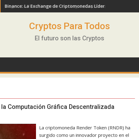
Binance: La Exchange de Criptomonedas Líder en el Mundo
Bitget: La Plataforma de Trading de Criptomonedas en Expa
Cryptos Para Todos
El futuro son las Cryptos
 la Computación Gráfica Descentralizada
La criptomoneda Render Token (RNDR) ha
surgido como un innovador proyecto en el